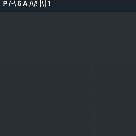
P /​-​\ 6 A /​\​/! |​\​| 1