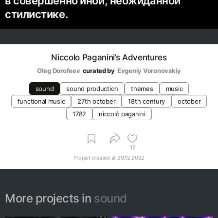
в совершенно иной, неожиданной
стилистике.
Niccolo Paganini’s Adventures
Oleg Dorofeev
curated by
Evgeniy Voronovskiy
sound
sound production
themes
music
functional music
27th october
18th century
october
1782
niccolò paganini
17
Project created at
29.12.2022
More projects in
sound