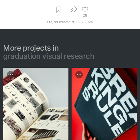
28
Project created at
23.12.2024
More projects in
graduation visual research