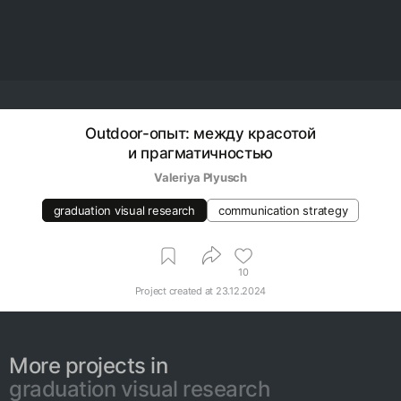
Outdoor-опыт: между красотой
и прагматичностью
Valeriya Plyusch
graduation visual research
communication strategy
10
Project created at
23.12.2024
More projects in
graduation visual research