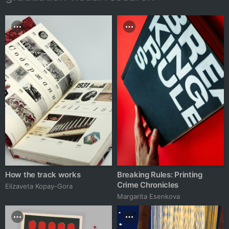
How the track works
Breaking Rules: Printing
Crime Chronicles
Elizaveta Kopay-Gora
Margarita Esenkova