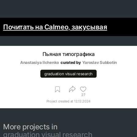
Почитать на Calmeo, закусывая
Пьяная типографика
Anastasiya Ilchenko
curated by
Yaroslav Subbotin
graduation visual research
27
Project created at
12.12.2024
More projects in
graduation visual research