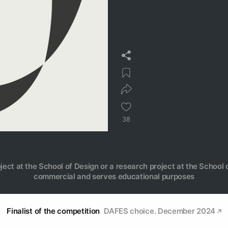
38
oject at the School of Design or a research project at the School o
commercial and serves educational purposes
Finalist of the competition
DAFES choice. December 2024