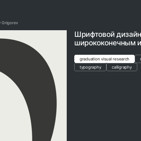
 Grigorev
Шрифтовой дизайн
ширококонечным 
graduation visual research
typography
calligraphy