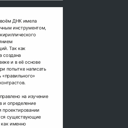
своём ДНК имела
ечным инструментом,
 кириллического
янием
ий. Так как
а создана
веке и в её основе
ри попытке написать
ь «правильного»
контрастов.
правлено на изучение
в и определение
и проектировании
тся существующие
 как именно