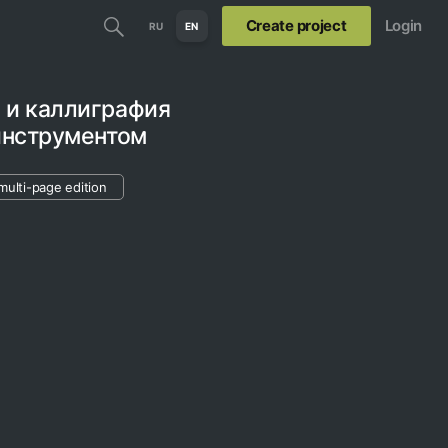
Create project
Login
RU
EN
 и каллиграфия
инструментом
multi-page edition