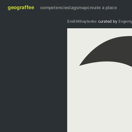
geograffee
competencies
tags
map
create a place
Emili Mihaylenko
curated by
Evgeniy