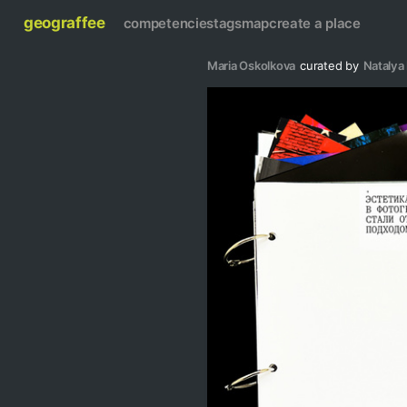
geograffee
competencies
tags
map
create a place
Maria Oskolkova
curated by
Natalya