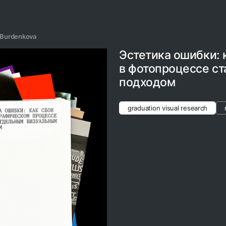
 Burdenkova
Эстетика ошибки: 
в фотопроцессе с
подходом
graduation visual research