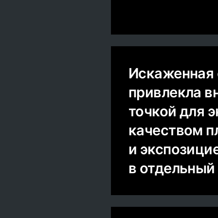
Искаженная 
привлекла в
точкой для 
качеством п
и экспозици
в отдельный