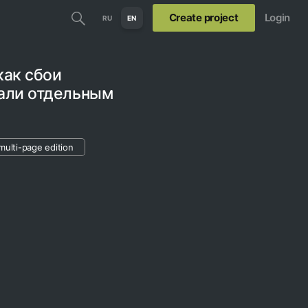
Create project
Login
RU
EN
как сбои
тали отдельным
multi-page edition