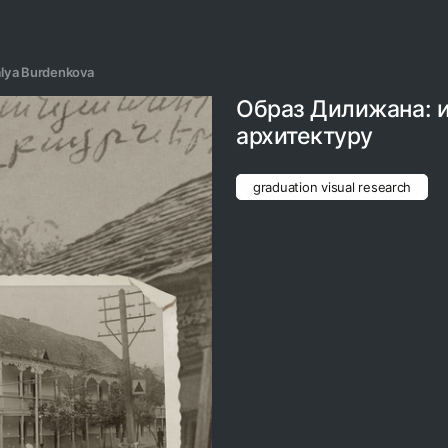
lya Burdenkova
Образ Дилижана: 
архитектуру
graduation visual research