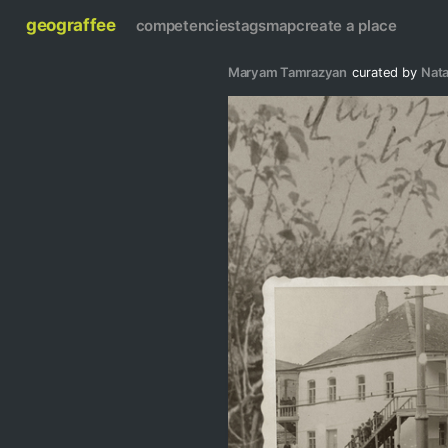
geograffee
competencies
tags
map
create a place
Maryam Tamrazyan
curated by
Nata