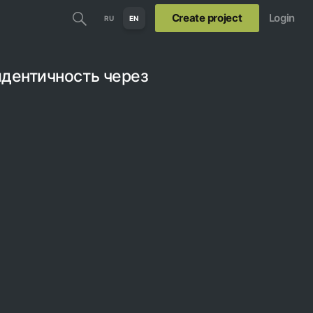
Create project
Login
RU
EN
идентичность через