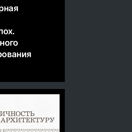
рная
пох.
чного
рования