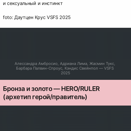
и сексуальный и инстинкт
foto: Даутцен Крус VSFS 2025
Алессандра Амбросио, Адриана Лима, Жасмин Тукс, 
Барбара Палвин-Спроус, Кэндис Свейнпол — VSFS 
2025
Бронза и золото — HERO/RULER
(архетип герой/правитель)