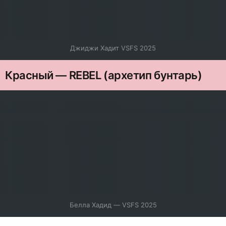
Джиджи Хадит VSFS 2025
Красный — REBEL (архетип бунтарь)
Белла Хадид — VSFS 2025