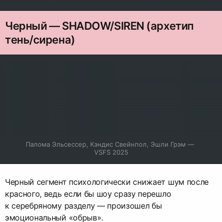
Черный — SHADOW/SIREN (архетип
тень/сирена)
Палома Эльсессер, Кэндис Свейнпол, Эшли Грэм — 
VSFS 2025
Черный сегмент психологически снижает шум после
красного, ведь если бы шоу сразу перешло
к серебряному разделу — произошел бы
эмоциональный «обрыв».