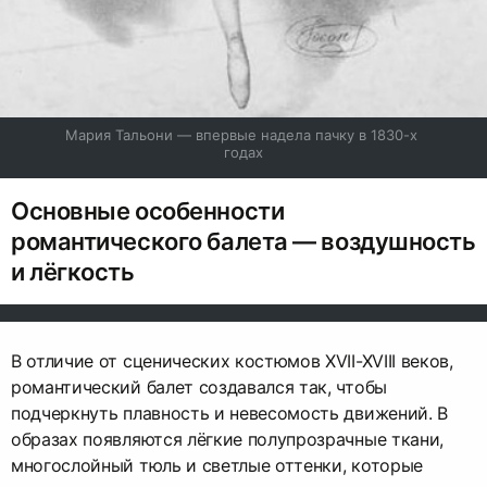
Мария Тальони — впервые надела пачку в 1830-х 
годах
Основные особенности
романтического балета — воздушность
и лёгкость
В отличие от сценических костюмов XVII-XVIII веков,
романтический балет создавался так, чтобы
подчеркнуть плавность и невесомость движений. В
образах появляются лёгкие полупрозрачные ткани,
многослойный тюль и светлые оттенки, которые