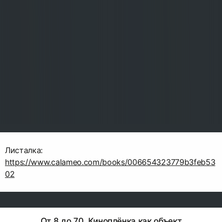
Листалка:
https://www.calameo.com/books/006654323779b3feb53
02
От 8 до 70. Киноплёнка как объект