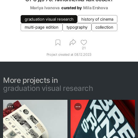
Mariya Ivanova
curated by
Mila Ershova
graduation visual research
history of cinema
multi-page edition
typography
collection
21
Project created at
08.12.2023
More projects in
graduation visual research