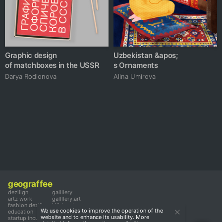
Graphic design
Uzbekistan &apos;
of matchboxes in the USSR
s Ornaments
Darya Rodionova
Alina Umirova
geograffee
deziiign
gallllery
artz work
gallllery.art
fashion deziiign
kiiids.art
We use cookies to improve the operation of the
education
website and to enhance its usability. More
startup incubator