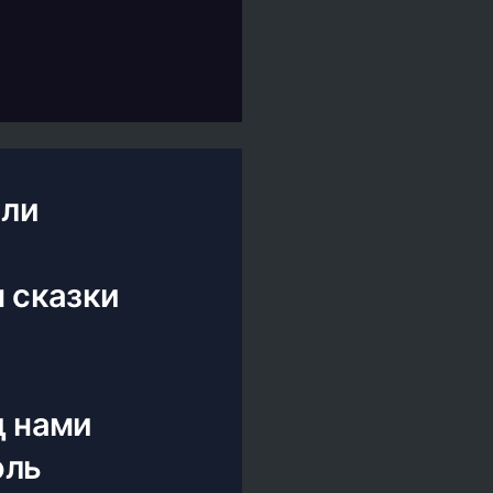
или
 сказки
д нами
оль