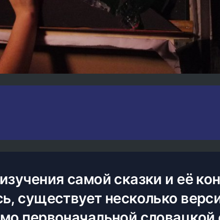
изучения самой сказки и её кон
сь, существует несколько верс
имо первоначальной словацкой 