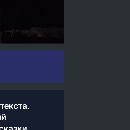
текста.
ий
сказки