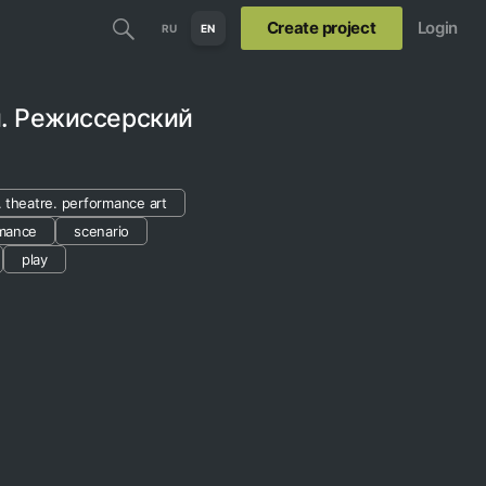
Create project
Login
RU
EN
й. Режиссерский
. theatre. performance art
rmance
scenario
play