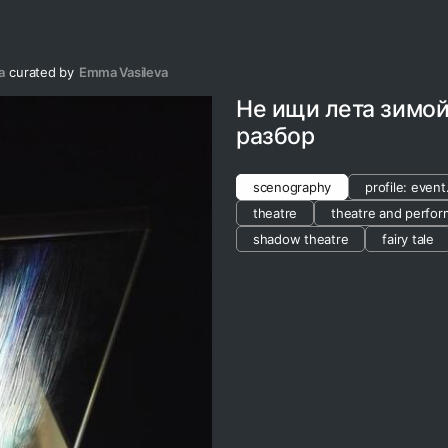
a
curated by
Emma Vasileva
Не ищи лета зимо
разбор
scenography
profile: event
theatre
theatre and perfo
shadow theatre
fairy tale