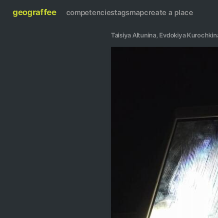
geograffee
competencies
tags
map
create a place
Taisiya Altunina
, 
Evdokiya Kurochkin