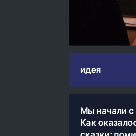
идея
Мы начали с 
Как оказало
сказки: пом