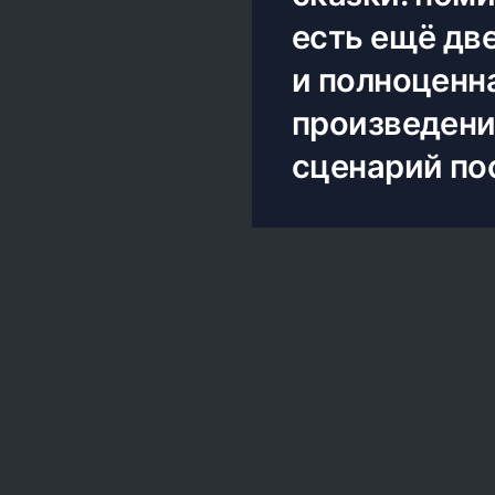
есть ещё дв
и полноценна
произведени
сценарий пос