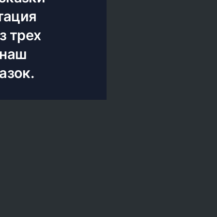
тация
з трех
 наш
азок.