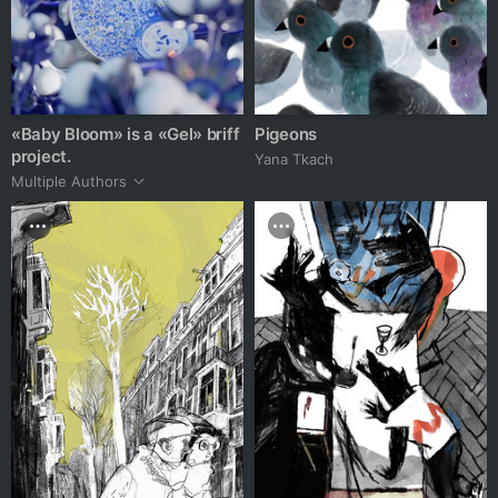
«Baby Bloom» is a «Gel» briff
Pigeons
project.
Yana Tkach
Multiple Authors