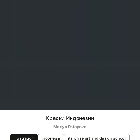
Краски Индонезии
Mariya Potapova
illustration
indonesia
its х hse art and design school