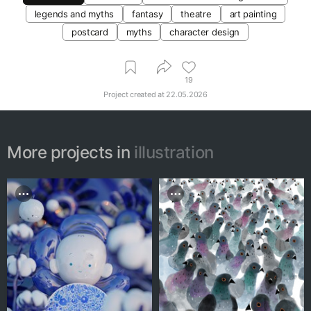
legends and myths
fantasy
theatre
art painting
postcard
myths
character design
19
Project created at
22.05.2026
More projects in
illustration