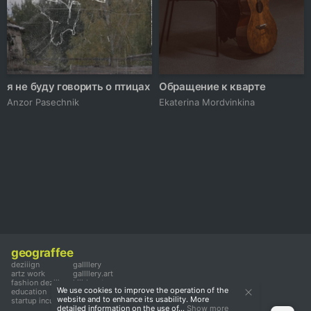
я не буду говорить о птицах
Обращение к кварте
Anzor Pasechnik
Ekaterina Mordvinkina
geograffee
deziiign
gallllery
artz work
gallllery.art
fashion deziiign
kiiids.art
We use cookies to improve the operation of the
education
website and to enhance its usability. More
startup incubator
detailed information on the use of...
Show more