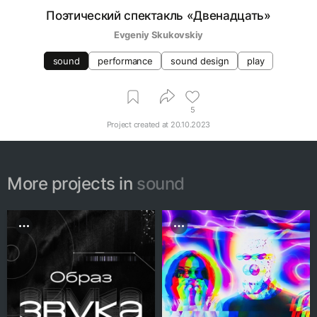
Поэтический спектакль «Двенадцать»
Evgeniy Skukovskiy
sound
performance
sound design
play
5
Project created at
20.10.2023
More projects in
sound