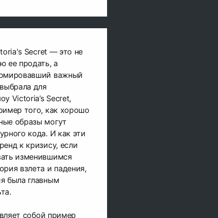
oria's Secret — это не
ю ее продать, а
ормировавший важный
 выбрала для
 Victoria’s Secret,
ример того, как хорошо
ные образы могут
урного кода. И как эти
ренд к кризису, если
вать изменившимся
ория взлета и падения,
ия была главным
та.
тавляет собой пример