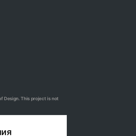
f Design. This project is not
ния