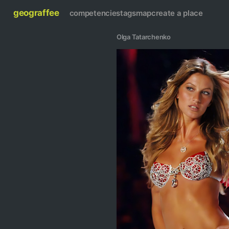
geograffee
competencies
tags
map
create a place
Olga Tatarchenko