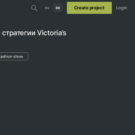
Create project
Login
RU
EN
стратегии Victoria’s
fashion show