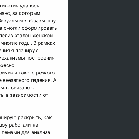
ятилетия удалось
манс, за которым
Визуальные образы шоу
 а смогли сформировать
делив эталон женской
 многие годы. В рамках
ания я планирую
механизмы построения
ересно
ричины такого резкого
 внезапного падения. А
было связано с
ты в зависимости от
анирую раскрыть, как
шоу работали на
 темами для анализа