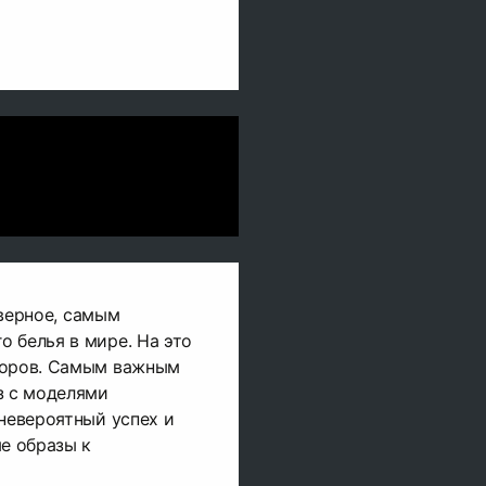
наверное, самым
 белья в мире. На это
торов. Самым важным
з с моделями
 невероятный успех и
ые образы к