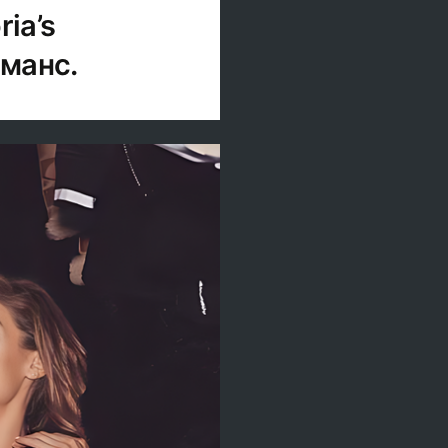
ia’s
манс.