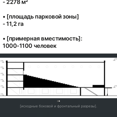
- 2278 м²
• [площадь парковой зоны]
- 11,2 га
• [примерная вместимость]:
1000-1100 человек
0
[исходные боковой и фронтальный разрезы].