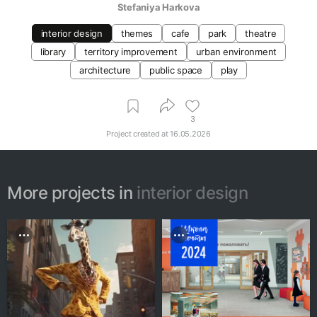
Stefaniya Harkova
interior design
themes
cafe
park
theatre
library
territory improvement
urban environment
architecture
public space
play
3
Project created at
16.05.2026
More projects in
interior design