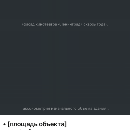
(фасад кинотеатра «Ленинград» сквозь года).
[аксонометрия изначального объема здания].
• [площадь объекта]