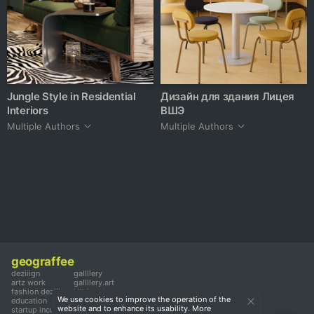
Jungle Style in Residential
Дизайн для здания Лицея
Interiors
ВШЭ
Multiple Authors
Multiple Authors
geograffee
deziiign
gallllery
artz work
gallllery.art
fashion deziiign
kiiids.art
We use cookies to improve the operation of the
education
website and to enhance its usability. More
startup incubator