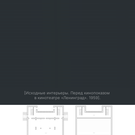
[Исходные интерьеры. Перед кинопоказом 
в кинотеатре «Ленинград». 1959].