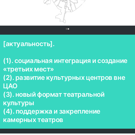
0
[актуальность].
(1). социальная интеграция и создание
«третьих мест»
(2). развитие культурных центров вне
ЦАО
(3). новый формат театральной
культуры
(4). поддержка и закрепление
камерных театров