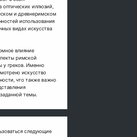
в оптических иллюзий,
еском и древнеримском
нностей использования
чных видах искусства
омное влияние
спекты римской
 у греков. Именно
смотрено искусство
ности, что также важно
дставления
 заданной темы.
льзоваться следующие