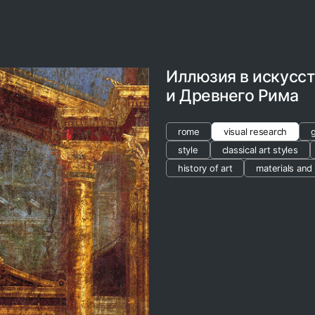
Иллюзия в искусс
и Древнего Рима
rome
visual research
style
classical art styles
history of art
materials and