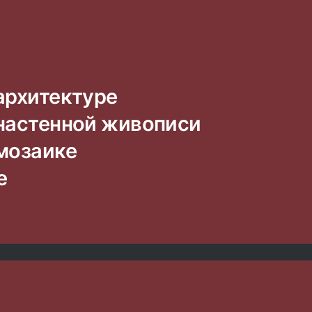
 архитектуре
 настенной живописи
 мозаике
е