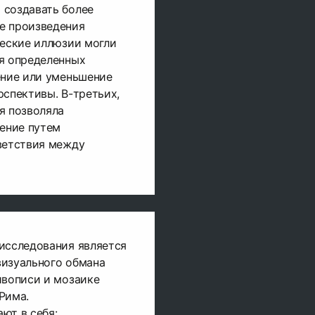
 создавать более
е произведения
ческие иллюзии могли
ия определенных
ение или уменьшение
рспективы. В-третьих,
я позволяла
ление путем
ветствия между
исследования является
визуального обмана
ивописи и мозаике
Рима.
ют в себя: