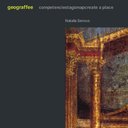
geograffee
competencies
tags
map
create a place
Natalia Serous