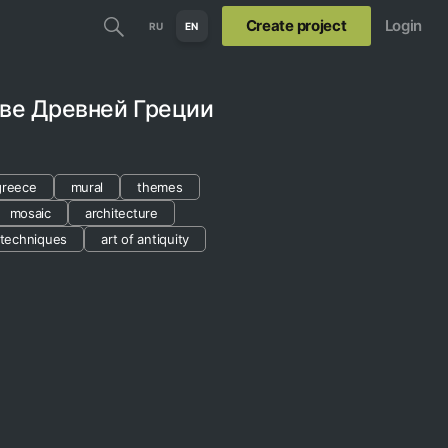
Create project
Login
RU
EN
тве Древней Греции
greece
mural
themes
mosaic
architecture
 techniques
art of antiquity