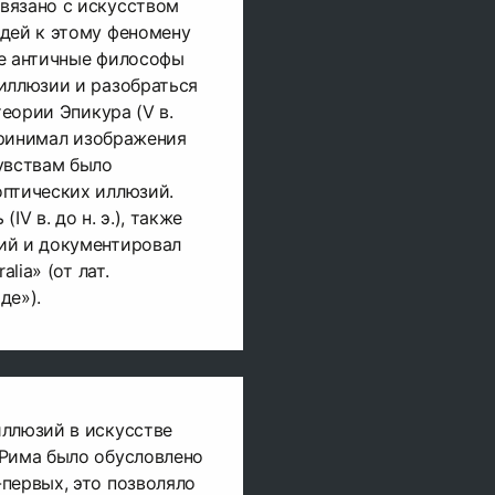
вязано с искусством
дей к этому феномену
ие античные философы
иллюзии и разобраться
теории Эпикура (V в.
спринимал изображения
увствам было
оптических иллюзий.
IV в. до н. э.), также
ий и документировал
alia» (от лат.
де»).
иллюзий в искусстве
 Рима было обусловлено
первых, это позволяло