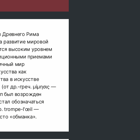
и Древнего Рима
а развитие мировой
ется высоким уровнем
иционными приемами
тичный мир
усства как
тва в искусстве
(от др.-греч. μίμησις —
ип был возрожден
стал обозначаться
 trompe-l'œil —
осто «обманка».