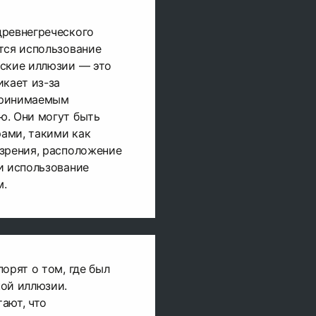
древнегреческого
тся использование
еские иллюзии — это
икает из-за
принимаемым
ю. Они могут быть
ами, такими как
зрения, расположение
и использование
м.
орят о том, где был
кой иллюзии.
ают, что