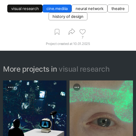
visual research
cine.mediiia
neural network
theatre
history of design
7
Project created at
10.01.2025
More projects in
visual research