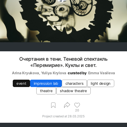
Очертания в тени. Теневой спектакль
«Перемирие». Куклы и свет.
Arina Kryukova
, 
Yuliya Krylova
curated by
Emma Vasileva
event
impression lab
characters
light design
theatre
shadow theatre
20
Project created at
28.03.2025