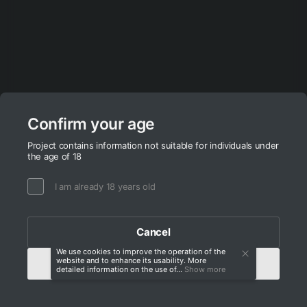
Confirm your age
Project contains information not suitable for individuals under
the age of 18
I am already 18 years old
Cancel
We use cookies to improve the operation of the
website and to enhance its usability. More
Confirm
detailed information on the use of...
Show more
Herbert Gehr — A man and woman kissing while geared 
to a lie detector, 1939
