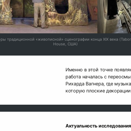
ры традиционной «живописной» сценографии конца XIX века (Tabor
House, США)
Именно в этой точке появля
работа началась с переосмы
Рихарда Вагнера, где музык
которую плоские декорации 
Актуальность исследования