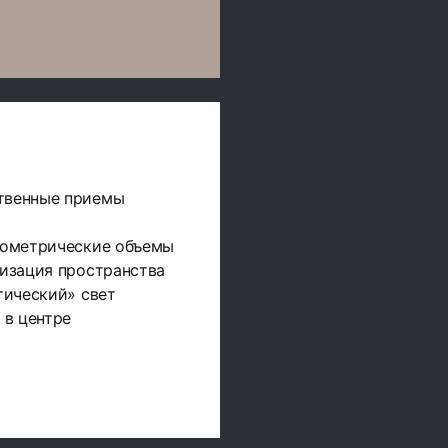
твенные приемы
ометрические объемы
изация пространства
тический» свет