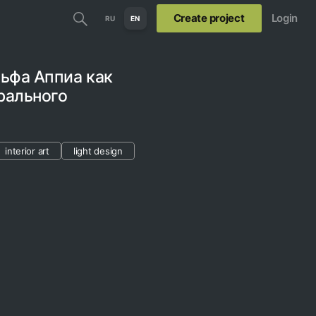
Create project
Login
RU
EN
ьфа Аппиа как
рального
interior art
light design