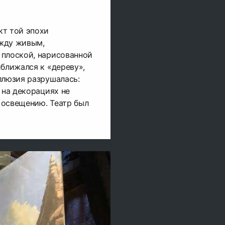
кт той эпохи
жду живым,
 плоской, нарисованной
иближался к «дереву»,
ллюзия разрушалась:
 на декорациях не
 освещению. Театр был