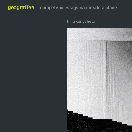
geograffee
competencies
tags
map
create a place
Irina Konysheva