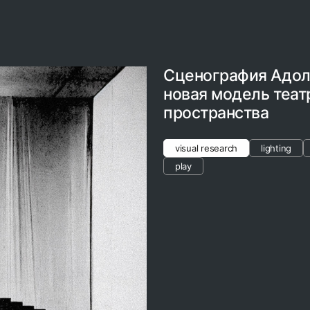
Сценография Адол
новая модель теат
пространства
visual research
lighting
play