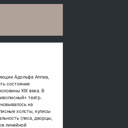
люции Адольфа Аппиа,
ть состояние
оловины XIX века. В
ивописный» театр.
новывалось на
писные холсты, кулисы
льность (леса, дворцы,
ов линейной