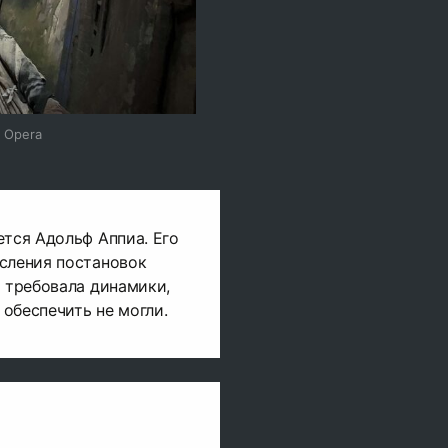
 Opera
ется Адольф Аппиа. Его
сления постановок
а требовала динамики,
обеспечить не могли.