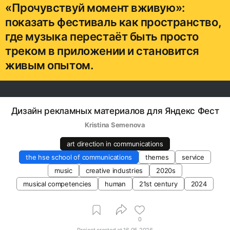
«Прочувствуй момент вживую»:
показать фестиваль как пространство,
где музыка перестаёт быть просто
треком в приложении и становится
живым опытом.
Дизайн рекламных материалов для Яндекс Фест
Kristina Semenova
art direction in communications
the hse school of communications
themes
service
music
creative industries
2020s
musical competencies
human
21st century
2024
0
Project created at
16.05.2026