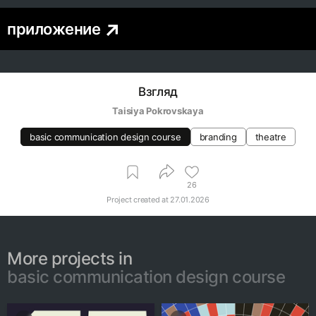
приложение
Взгляд
Taisiya Pokrovskaya
basic communication design course
branding
theatre
26
Project created at
27.01.2026
More projects in
basic communication design course