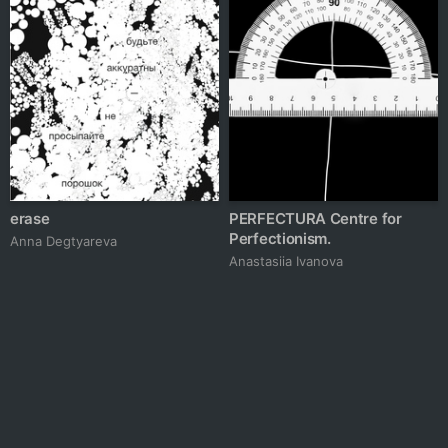
erase
PERFECTURA Centre for
Perfectionism.
Anna Degtyareva
Anastasiia Ivanova