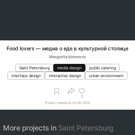
Food lovers — медиа о еде в культурной столице
Margarita Korneeva
Saint Petersburg
media design
public catering
interface design
interactive design
urban environment
5
Project created at
24.06.2024
More projects in
Saint Petersburg