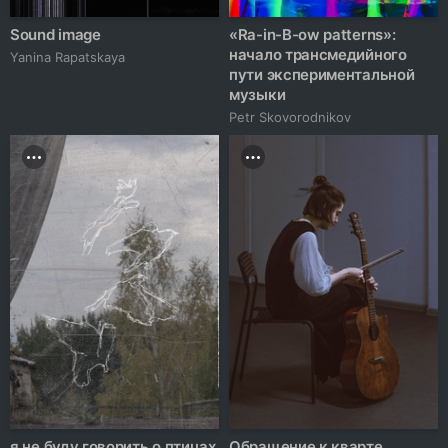
Sound image
«Ra-in-B-ow patterns»:
начало трансмедийного
Yanina Rapatskaya
пути экспериментальной
музыки
Petr Skovorodnikov
я не буду говорить о птицах
Обращение к кварте