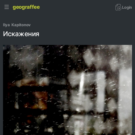
geograffee
Login
Ilya  Kapitonov
Искажения