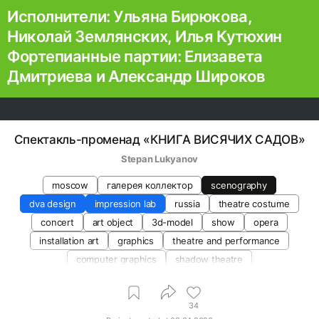
Исполнители: Ульяна Бирюкова,
Николай Землянских, Илья Кутюхин
Фортепианные партии: Елизавета
Дмитриева и Александр Широков
Спектакль-променад «КНИГА ВИСЯЧИХ САДОВ»
Stepan Lukyanov
moscow
галерея коллектор
scenography
dva design
impression lab
russia
theatre costume
concert
art object
3d-model
show
opera
installation art
graphics
theatre and performance
computer graphics
shadow theatre
materials and techniques
play
character design
34