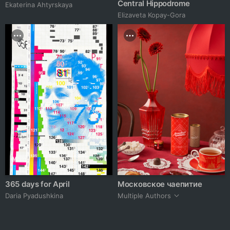
Central Hippodrome
Ekaterina Ahtyrskaya
Elizaveta Kopay-Gora
365 days for April
Московское чаепитие
Daria Pyadushkina
Multiple Authors