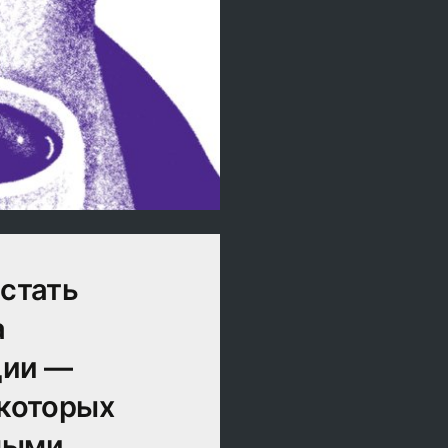
 стать
а
ции —
 которых
ными