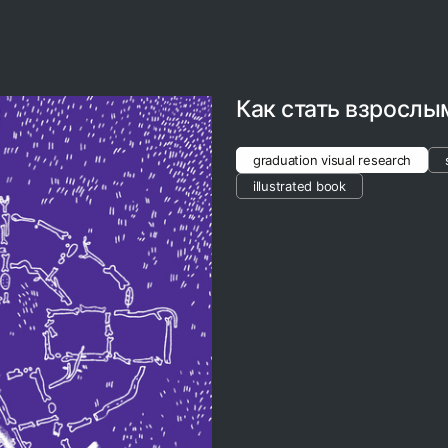
Как стать взрослы
graduation visual research
illustrated book