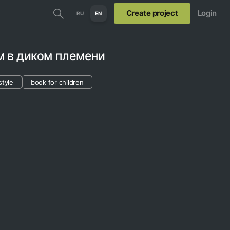
Create project
Login
RU
EN
м в диком племени
style
book for children