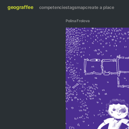
geograffee
competencies
tags
map
create a place
Polina Frolova