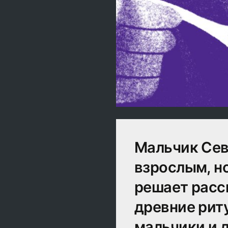
Мальчик Сев
взрослым, но
решает расс
древние рит
мальчики и 