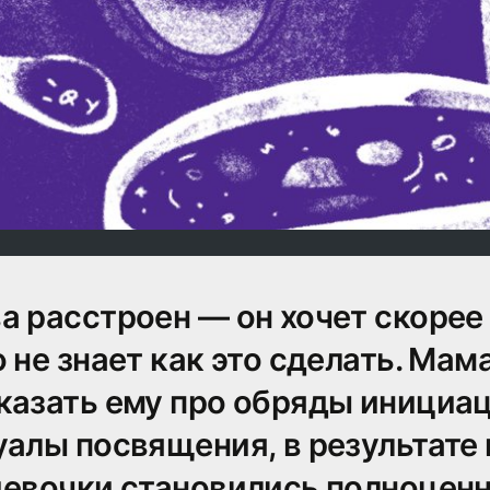
а расстроен — он хочет скорее
 не знает как это сделать. Мам
казать ему про обряды инициа
уалы посвящения, в результате
девочки становились полноцен