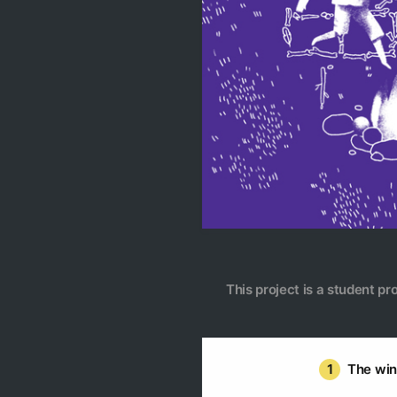
This project is a student pr
1
The win