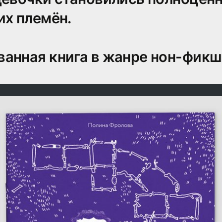
их племён.
анная книга в жанре нон-фикшн