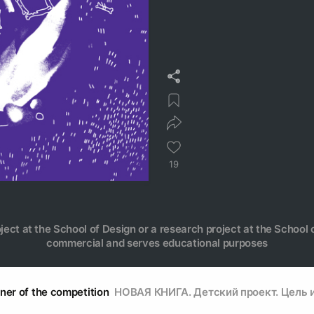
19
oject at the School of Design or a research project at the School o
commercial and serves educational purposes
ner of the competition
НОВАЯ КНИГА. Детский проект. Цель 